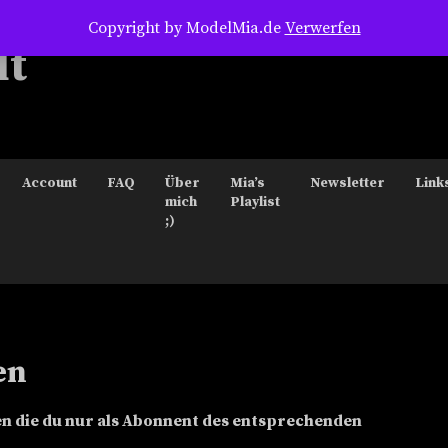
Copyright by ModelMia.de
Verwerfen
dt
Account
FAQ
Über
Mia’s
Newsletter
Link
mich
Playlist
;)
en
ufen die du nur als Abonnent des entsprechenden