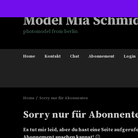
Skip
to
Model Mia Schmi
content
photomodel from berlin
Home
Kontakt
Chat
Abonnement
Login
Home
Sorry nur für Abonnenten
Sorry nur für Abonnent
Es tut mir leid, aber du hast eine Seite aufger
Abonnement ansehen kannst!
😉