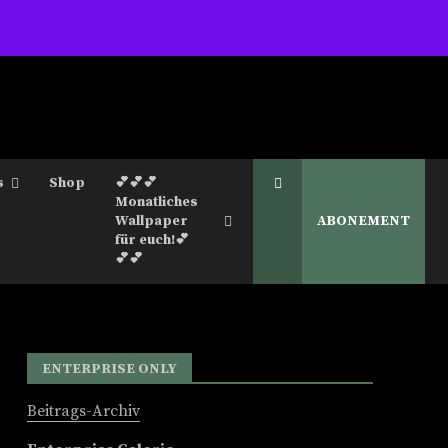
s
Shop
💕💕💕
Monatliches
Wallpaper
ABONEMENT
für euch!💕
💕💕
ENTERPRISE ONLY
Beitrags-Archiv